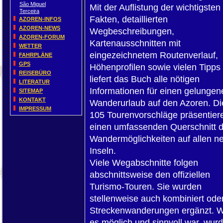
São Miguel
Mit der Auflistung der wichtigsten
Terceira
Fakten, detaillierten
AZOREN-INFOS
AZOREN-NEWS
Wegbeschreibungen,
AZOREN-FORUM
Kartenausschnitten mit
WETTER
eingezeichnetem Routenverlauf,
FAHRPLÄNE
GPS
Höhenprofilen sowie vielen Tipps
REISEBÜRO
liefert das Buch alle nötigen
LITERATUR
Informationen für einen gelungen
SITEMAP
KONTAKT
Wanderurlaub auf den Azoren. Di
IMPRESSUM
105 Tourenvorschläge präsentier
einen umfassenden Querschnitt d
Wandermöglichkeiten auf allen n
Inseln.
Viele Wegabschnitte folgen
abschnittsweise den offiziellen
Turismo-Touren. Sie wurden
stellenweise auch kombiniert ode
Streckenwanderungen ergänzt. 
es möglich und sinnvoll war, wur