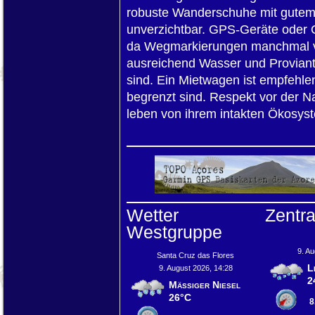
robuste Wanderschuhe mit gutem P
unverzichtbar. GPS-Geräte oder Of
da Wegmarkierungen manchmal ver
ausreichend Wasser und Proviant 
sind. Ein Mietwagen ist empfehlen
begrenzt sind. Respekt vor der Na
leben von ihrem intakten Ökosys
Wetter
Zentr
Westgruppe
9. Au
Santa Cruz das Flores
L
9. August 2026, 14:28
2
Mäßiger Niesel
26°C
8