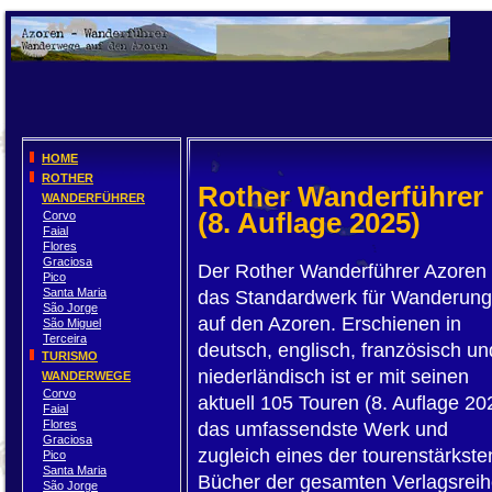
HOME
ROTHER
Rother Wanderführer
WANDERFÜHRER
(8. Auflage 2025)
Corvo
Faial
Flores
Graciosa
Der Rother Wanderführer Azoren 
Pico
Santa Maria
das Standardwerk für Wanderun
São Jorge
auf den Azoren. Erschienen in
São Miguel
Terceira
deutsch, englisch, französisch un
TURISMO
niederländisch ist er mit seinen
WANDERWEGE
Corvo
aktuell 105 Touren (8. Auflage 20
Faial
Flores
das umfassendste Werk und
Graciosa
zugleich eines der tourenstärkste
Pico
Santa Maria
Bücher der gesamten Verlagsreih
São Jorge