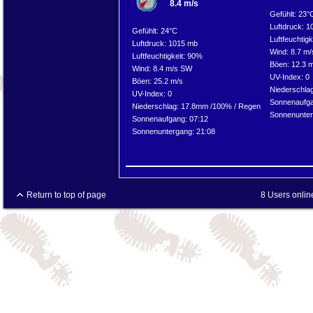
8.4 m/s
Gefühlt: 23°
Luftdruck: 
Gefühlt: 24°C
Luftfeuchtig
Luftdruck: 1015 mb
Wind: 8.7 m
Luftfeuchtigkeit: 90%
Böen: 12.3 
Wind: 8.4 m/s SW
UV-Index: 0
Böen: 25.2 m/s
Niederschla
UV-Index: 0
Sonnenaufga
Niederschlag:
17.8mm
/
100%
/
Regen
Sonnenunter
Sonnenaufgang: 07:12
Sonnenuntergang: 21:08
Return to top of page
8 Users onlin