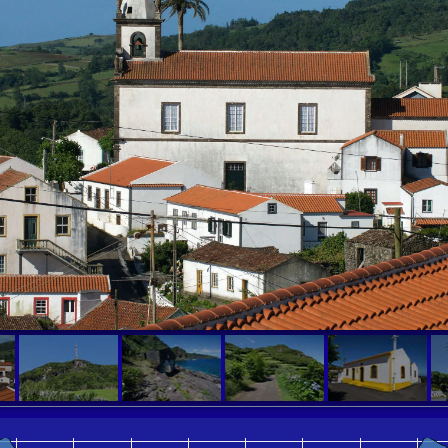
Leaflet
|
Tiles © Esri — Source: Esri User C