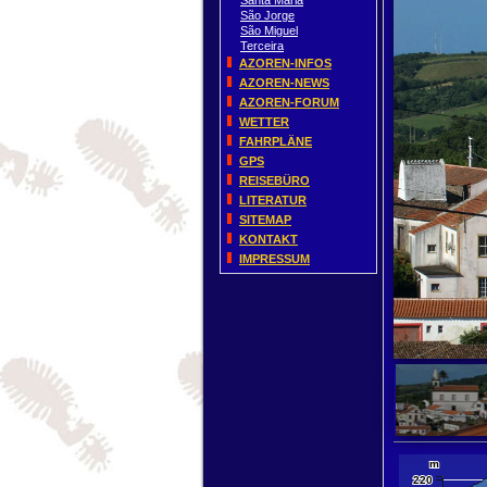
Santa Maria
São Jorge
São Miguel
Terceira
AZOREN-INFOS
AZOREN-NEWS
AZOREN-FORUM
WETTER
FAHRPLÄNE
GPS
REISEBÜRO
LITERATUR
SITEMAP
KONTAKT
IMPRESSUM
10000 km
5000 mi
m
+
220