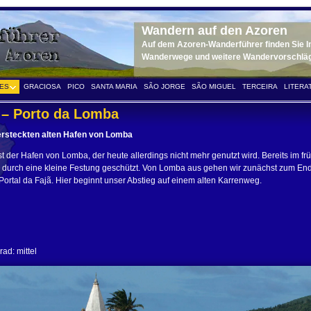
Wandern auf den Azoren
Auf dem Azoren-Wanderführer finden Sie Inf
Wanderwege und weitere Wandervorschläge 
ES
GRACIOSA
PICO
SANTA MARIA
SÃO JORGE
SÃO MIGUEL
TERCEIRA
LITERA
 – Porto da Lomba
ersteckten alten Hafen von Lomba
ist der Hafen von Lomba, der heute allerdings nicht mehr genutzt wird. Bereits im fr
r durch eine kleine Festung geschützt. Von Lomba aus gehen wir zunächst zum En
rtal da Fajã. Hier beginnt unser Abstieg auf einem alten Karrenweg.
ad: mittel