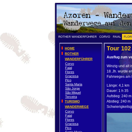
ROTHER WANDERFÜHRER
CORVO
FAIAL
FLOR
Tour 102
HOME
ROTHER
Ausflug zum v
WANDERFÜHRER
Corvo
Winzig und alt 
Faial
18. Jh. wurde e
Flores
Graciosa
Fahrweges am Po
Pico
Santa Maria
Länge: 4,1 km
São Jorge
Dauer: 1 h 35
São Miguel
Aufstieg: 240 m
Terceira
Abstieg: 240 m
TURISMO
Schwierigkeitsgr
WANDERWEGE
Corvo
Faial
Flores
Graciosa
Pico