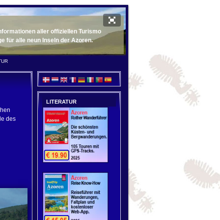
ormationen aller offiziellen Turismo
für alle neun Inseln der Azoren.
TUR
LITERATUR
ühen
de des