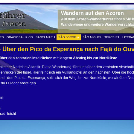
Wandern auf den Azoren
Auf dem Azoren-Wanderführer finden Sie Inf
Wanderwege und weitere Wandervorschläge 
ES
GRACIOSA
PICO
SANTA MARIA
SÃO JORGE
SÃO MIGUEL
TERCEIRA
LITERA
– Über den Pico da Esperança nach Fajã do Ouv
ber den zentralen Inselrücken mit langem Abstieg bis zur Nordküste
ht einer Nadel im Atlantik. Diese Wanderung führt uns über den zentralen Abschnitt
rücken der Insel. Hier reiht sich ein Vulkangipfel an den nächsten. Über die höc
sel, den Pico da Esperança, setzt sich der Weg fort zur Nordküste, wo wir über No
 do Ouvidor absteigen.
in
m
ad: leicht