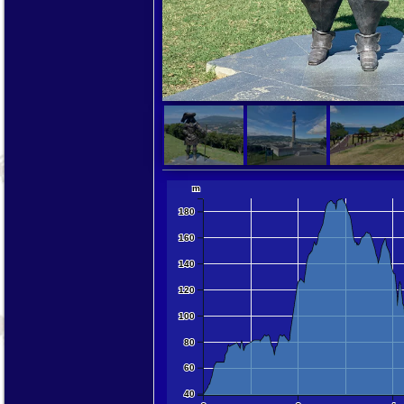
10000 km
5000 mi
m
180
160
140
120
100
80
60
40