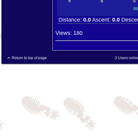
0
2
4
Distance:
0.0
Ascent:
0.0
Desce
Views: 180
Return to top of page
3 Users onlin