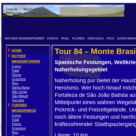
ROTHER WANDERFÜHRER
CORVO
FAIAL
FLORES
GRACIOSA
PICO
SANTA MARI
Tour 84 – Monte Brasi
HOME
ROTHER
Spanische Festungen, Weltkrie
WANDERFÜHRER
Corvo
Naherholungsgebiet
Faial
Flores
Graciosa
Naherholung pur bietet der Haus
Pico
Heroísmo. Wer hoch hinauf möch
Santa Maria
São Jorge
Fortaleza de São João Batista au
São Miguel
Terceira
Mittelpunkt eines wahren Wegelaby
TURISMO
Picknick- und Freizeitgelände. Un
WANDERWEGE
Corvo
noch ältere Festungen und herrli
Faial
kräftezehrender Stadtspaziergang,
Flores
Graciosa
Pico
Länge: 10 km