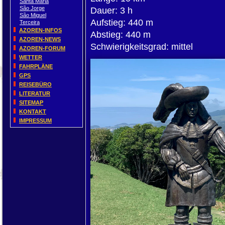
Santa Maria
São Jorge
Dauer: 3 h
São Miguel
Aufstieg: 440 m
Terceira
AZOREN-INFOS
Abstieg: 440 m
AZOREN-NEWS
Schwierigkeitsgrad: mittel
AZOREN-FORUM
WETTER
FAHRPLÄNE
GPS
REISEBÜRO
LITERATUR
SITEMAP
KONTAKT
IMPRESSUM