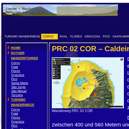
TURISMO WANDERWEGE
CORVO
FAIAL
FLORES
GRACIOSA
PICO
SANTA MAR
PRC 02 COR – Caldei
HOME
ROTHER
WANDERFÜHRER
Corvo
Faial
Flores
Graciosa
Pico
Santa Maria
São Jorge
São Miguel
Terceira
TURISMO
WANDERWEGE
Corvo
Wanderweg PRC 02 COR
Faial
Flores
Graciosa
zwischen 400 und 560 Metern und 
Pico