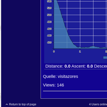
540
520
500
480
460
440
420
0
1
2
Distance:
0.0
Ascent:
0.0
Desce
Quelle: visitazores
Views: 146
Return to top of page
4 Users onlin