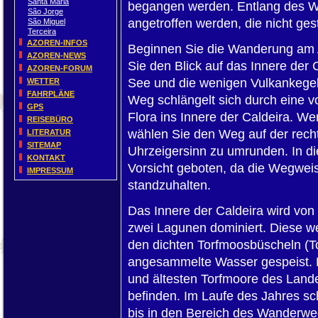
Santa Maria
begangen werden. Entlang des W
São Jorge
angetroffen werden, die nicht ges
São Miguel
Terceira
AZOREN-INFOS
Beginnen Sie die Wanderung am 
AZOREN-NEWS
Sie den Blick auf das Innere der C
AZOREN-FORUM
See und die wenigen Vulkankegel
WETTER
FAHRPLÄNE
Weg schlängelt sich durch eine 
GPS
Flora ins Innere der Caldeira. We
REISEBÜRO
wählen Sie den Weg auf der rech
LITERATUR
SITEMAP
Uhrzeigersinn zu umrunden. In di
KONTAKT
Vorsicht geboten, da die Wegweis
IMPRESSUM
standzuhalten.
Das Innere der Caldeira wird vo
zwei Lagunen dominiert. Diese 
den dichten Torfmoosbüscheln (
angesammelte Wasser gespeist. E
und ältesten Torfmoore des Lande
befinden. Im Laufe des Jahres s
bis in den Bereich des Wanderwe