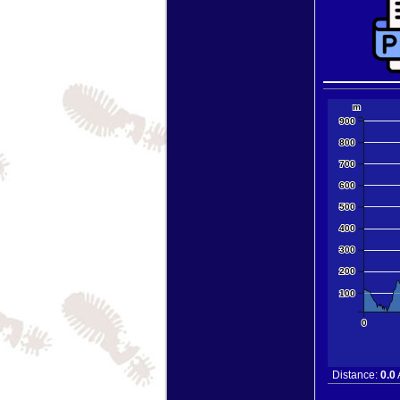
10000 km
5000 mi
m
+
900
−
800
700
600
500
400
300
200
100
0
Distance:
0.0