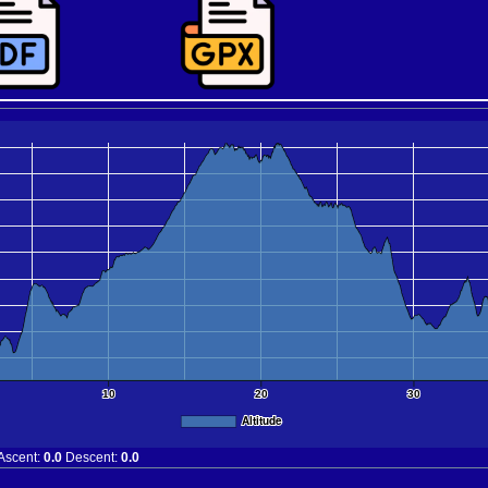
Leaflet
|
Tiles © Esri — Source: Esri User C
10
20
30
Altitude
Ascent:
0.0
Descent:
0.0