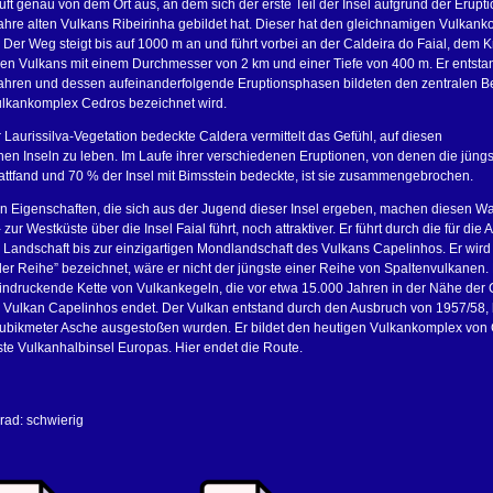
uft genau von dem Ort aus, an dem sich der erste Teil der Insel aufgrund der Erupt
hre alten Vulkans Ribeirinha gebildet hat. Dieser hat den gleichnamigen Vulkan
 Der Weg steigt bis auf 1000 m an und führt vorbei an der Caldeira do Faial, dem K
en Vulkans mit einem Durchmesser von 2 km und einer Tiefe von 400 m. Er entsta
ahren und dessen aufeinanderfolgende Eruptionsphasen bildeten den zentralen B
Vulkankomplex Cedros bezeichnet wird.
 Laurissilva-Vegetation bedeckte Caldera vermittelt das Gefühl, auf diesen
n Inseln zu leben. Im Laufe ihrer verschiedenen Eruptionen, von denen die jüngs
attfand und 70 % der Insel mit Bimsstein bedeckte, ist sie zusammengebrochen.
en Eigenschaften, die sich aus der Jugend dieser Insel ergeben, machen diesen 
 zur Westküste über die Insel Faial führt, noch attraktiver. Er führt durch die für die
 Landschaft bis zur einzigartigen Mondlandschaft des Vulkans Capelinhos. Er wird o
 der Reihe” bezeichnet, wäre er nicht der jüngste einer Reihe von Spaltenvulkanen.
indruckende Kette von Vulkankegeln, die vor etwa 15.000 Jahren in der Nähe der 
Vulkan Capelinhos endet. Der Vulkan entstand durch den Ausbruch von 1957/58,
Kubikmeter Asche ausgestoßen wurden. Er bildet den heutigen Vulkankomplex von
gste Vulkanhalbinsel Europas. Hier endet die Route.
rad: schwierig