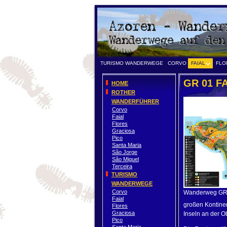
TURISMO WANDERWEGE
CORVO
FAIAL
FLO
GR 01 FA
HOME
ROTHER
WANDERFÜHRER
Corvo
Faial
Flores
Graciosa
Pico
Santa Maria
São Jorge
São Miguel
Terceira
TURISMO
WANDERWEGE
Corvo
Wanderweg GR 
Faial
großen Kontinen
Flores
Graciosa
Inseln an der O
Pico