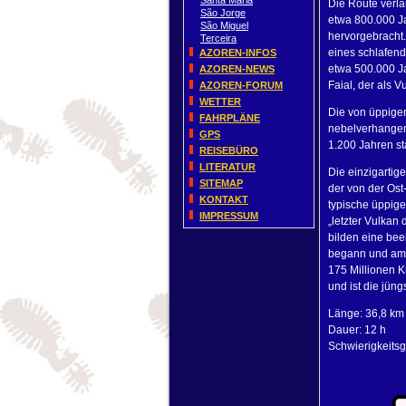
Santa Maria
Die Route verlä
São Jorge
etwa 800.000 Ja
São Miguel
hervorgebracht.
Terceira
eines schlafend
AZOREN-INFOS
etwa 500.000 J
AZOREN-NEWS
Faial, der als 
AZOREN-FORUM
WETTER
Die von üppiger
FAHRPLÄNE
nebelverhangene
GPS
1.200 Jahren st
REISEBÜRO
LITERATUR
Die einzigartig
SITEMAP
der von der Ost-
KONTAKT
typische üppige
IMPRESSUM
„letzter Vulkan
bilden eine bee
begann und am 
175 Millionen 
und ist die jün
Länge: 36,8 km
Dauer: 12 h
Schwierigkeitsg