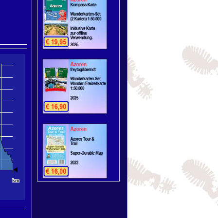
ommunity
km