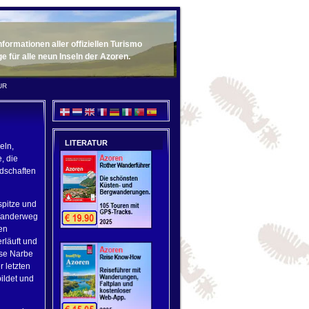
ormationen aller offiziellen Turismo
für alle neun Inseln der Azoren.
UR
LITERATUR
eln,
, die
ndschaften
spitze und
r Wanderweg
en
rläuft und
ese Narbe
r letzten
ildet und