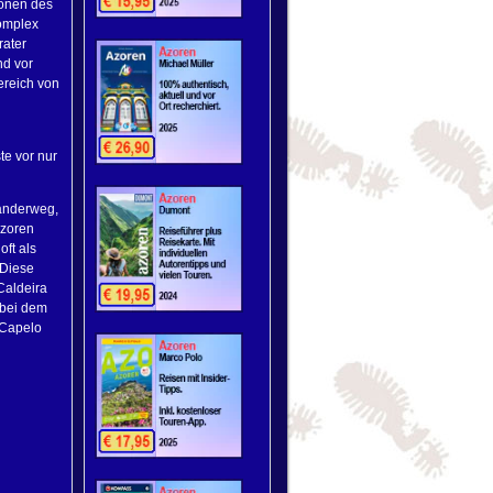
ionen des
komplex
rater
nd vor
ereich von
te vor nur
Wanderweg,
 Azoren
ft als
 Diese
Caldeira
 bei dem
 Capelo