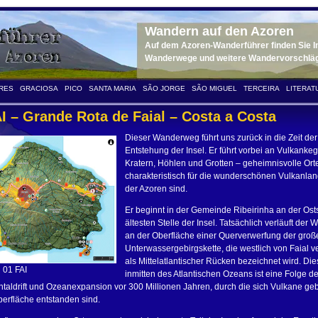
Wandern auf den Azoren
Auf dem Azoren-Wanderführer finden Sie Inf
Wanderwege und weitere Wandervorschläge 
RES
GRACIOSA
PICO
SANTA MARIA
SÃO JORGE
SÃO MIGUEL
TERCEIRA
LITERAT
I – Grande Rota de Faial – Costa a Costa
Dieser Wanderweg führt uns zurück in die Zeit der
Entstehung der Insel. Er führt vorbei an Vulkankeg
Kratern, Höhlen und Grotten – geheimnisvolle Orte
charakteristisch für die wunderschönen Vulkanla
der Azoren sind.
Er beginnt in der Gemeinde Ribeirinha an der Ost
ältesten Stelle der Insel. Tatsächlich verläuft de
an der Oberfläche einer Querverwerfung der groß
Unterwassergebirgskette, die westlich von Faial ve
als Mittelatlantischer Rücken bezeichnet wird. Di
01 FAI
inmitten des Atlantischen Ozeans ist eine Folge de
taldrift und Ozeanexpansion vor 300 Millionen Jahren, durch die sich Vulkane geb
berfläche entstanden sind.