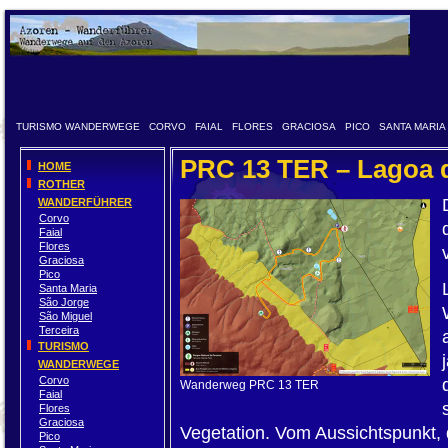
TURISMO WANDERWEGE
CORVO
FAIAL
FLORES
GRACIOSA
PICO
SANTA MARIA
PRC 13 TER – Lagoa 
HOME
ROTHER
WANDERFÜHRER
Corvo
Faial
Flores
Graciosa
Pico
Santa Maria
São Jorge
São Miguel
Terceira
TURISMO
WANDERWEGE
Corvo
Wanderweg PRC 13 TER
Faial
Flores
Graciosa
Vegetation. Vom Aussichtspunkt, 
Pico