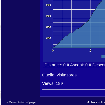
600
550
500
450
0
2
Distance:
0.0
Ascent:
0.0
Desce
Quelle: visitazores
Views: 189
Return to top of page
4 Users onlin