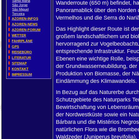
Santa Maria
Wanderroute (650 m) befindet, h
São Jorge
Panoramablick über den Norden de
São Miguel
Terceira
Vermelhos und die Serra do Nari
AZOREN-INFOS
AZOREN-NEWS
Das Highlight dieser Route ist de
AZOREN-FORUM
großem landschaftlichem und biol
WETTER
FAHRPLÄNE
hervorragend zur Vogelbeobachtu
GPS
entsprechende Infrastruktur. Feu
REISEBÜRO
Ebenen eine wichtige Rolle, beis
LITERATUR
SITEMAP
der Grundwasserneubildung, der 
KONTAKT
Produktion von Biomasse, der Nä
IMPRESSUM
Eindämmung des Klimawandels.
In Bezug auf das Naturerbe durc
Schutzgebiete des Naturparks Ter
Bewirtschaftung von Lebensräume
der Nordwestküste sowie ein Natu
Bárbara und die Mistérios Negro
natürlichen Flora wie die Brombe
Waldzeder (Juniperus brevifolia),