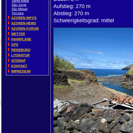
Santa Maria
São Jorge
Aufstieg: 270 m
São Miguel
Abstieg: 270 m
Terceira
AZOREN-INFOS
Schwierigkeitsgrad: mittel
AZOREN-NEWS
AZOREN-FORUM
WETTER
FAHRPLÄNE
GPS
REISEBÜRO
LITERATUR
SITEMAP
KONTAKT
IMPRESSUM