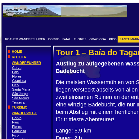
ROTHER WANDERFÜHRER
CORVO
FAIAL
FLORES
GRACIOSA
PICO
SANTA MARI
Tour 1 – Baía do Taga
HOME
ROTHER
Ausflug zu aufgegebenen Wass
WANDERFÜHRER
Corvo
Badebucht
Faial
Flores
Graciosa
Die meisten Wassermühlen von Sa
Pico
liegen versteckt abseits von all
Santa Maria
São Jorge
zwei einsamen Ruinen an der ent
São Miguel
Terceira
eine winzige Badebucht, die nur 
TURISMO
beim Abstieg mit einem herrlichen
WANDERWEGE
Corvo
für trittfeste Abenteurer!
Faial
Flores
Länge: 5,9 km
Graciosa
Pico
Dauer: 2 h