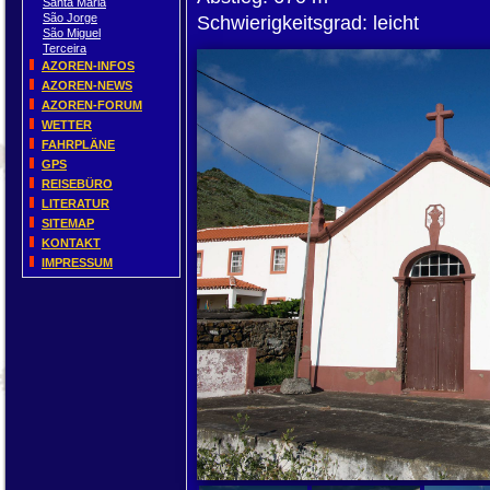
Santa Maria
São Jorge
Schwierigkeitsgrad: leicht
São Miguel
Terceira
AZOREN-INFOS
AZOREN-NEWS
AZOREN-FORUM
WETTER
FAHRPLÄNE
GPS
REISEBÜRO
LITERATUR
SITEMAP
KONTAKT
IMPRESSUM