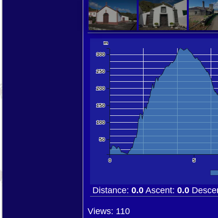
10000 km
5000 mi
m
300
250
200
150
100
50
0
5
Distance:
0.0
Ascent:
0.0
Desce
Views: 110