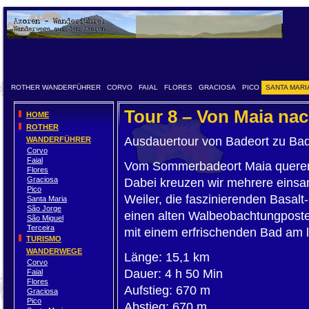
ROTHER WANDERFÜHRER
CORVO
FAIAL
FLORES
GRACIOSA
PICO
SANTA MARI
Tour 8 – Von Maia na
HOME
ROTHER
Ausdauertour von Badeort zu Ba
WANDERFÜHRER
Corvo
Faial
Vom Sommerbadeort Maia queren 
Flores
Graciosa
Dabei kreuzen wir mehrere einsa
Pico
Weiler, die faszinierenden Basal
Santa Maria
São Jorge
einen alten Walbeobachtungposte
São Miguel
Terceira
mit einem erfrischenden Bad am 
TURISMO
WANDERWEGE
Länge: 15,1 km
Corvo
Dauer: 4 h 50 Min
Faial
Flores
Aufstieg: 670 m
Graciosa
Pico
Abstieg: 670 m