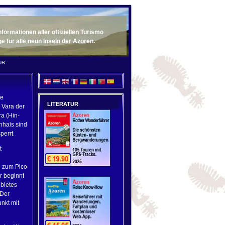
ormationen aller offiziellen Turismo
für alle neun Inseln der Azoren.
UR
ge
LITERATUR
 Vara der
ra (Hin-
nhais sind
perrt.
t
g zum Pico
r beginnt
bietes
 Der
nkt mit