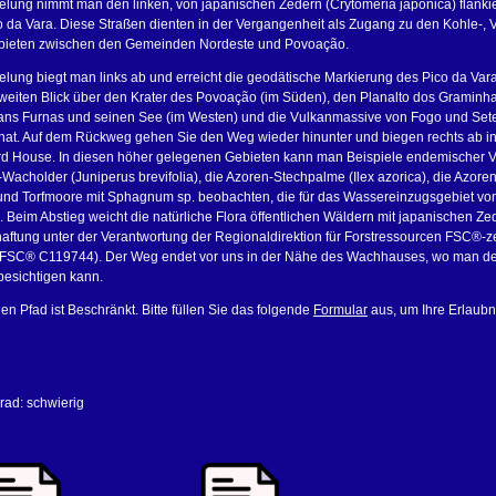
lung nimmt man den linken, von japanischen Zedern (Crytomeria japonica) flanki
o da Vara. Diese Straßen dienten in der Vergangenheit als Zugang zu den Kohle-, 
bieten zwischen den Gemeinden Nordeste und Povoação.
ung biegt man links ab und erreicht die geodätische Markierung des Pico da Var
eiten Blick über den Krater des Povoação (im Süden), den Planalto dos Graminha
kans Furnas und seinen See (im Westen) und die Vulkanmassive von Fogo und Set
 hat. Auf dem Rückweg gehen Sie den Weg wieder hinunter und biegen rechts ab i
rd House. In diesen höher gelegenen Gebieten kann man Beispiele endemischer V
Wacholder (Juniperus brevifolia), die Azoren-Stechpalme (Ilex azorica), die Azore
 und Torfmoore mit Sphagnum sp. beobachten, die für das Wassereinzugsgebiet vo
 Beim Abstieg weicht die natürliche Flora öffentlichen Wäldern mit japanischen Ze
aftung unter der Verantwortung der Regionaldirektion für Forstressourcen FSC®-zert
e FSC® C119744). Der Weg endet vor uns in der Nähe des Wachhauses, wo man d
besichtigen kann.
den Pfad ist Beschränkt. Bitte füllen Sie das folgende
Formular
aus, um Ihre Erlaubn
rad: schwierig