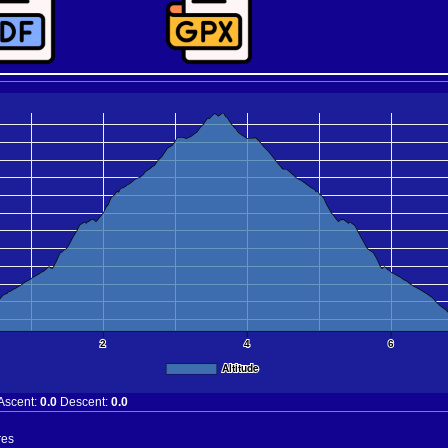
Leaflet
|
Tiles © Esri — Source: Esri User C
2
4
6
Altitude
Ascent:
0.0
Descent:
0.0
res