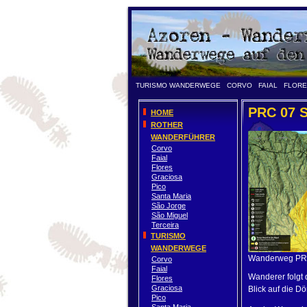
TURISMO WANDERWEGE
CORVO
FAIAL
FLOR
PRC 07 S
HOME
ROTHER
WANDERFÜHRER
Corvo
Faial
Flores
Graciosa
Pico
Santa Maria
São Jorge
São Miguel
Terceira
TURISMO
WANDERWEGE
Wanderweg PR
Corvo
Faial
Wanderer folgt 
Flores
Graciosa
Blick auf die D
Pico