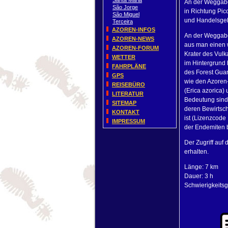
Santa Maria
An der Weggabe
São Jorge
in Richtung Pic
São Miguel
und Handelsge
Terceira
AZOREN-INFOS
An der Weggabel
AZOREN-NEWS
aus man einen w
AZOREN-FORUM
Krater des Vul
WETTER
im Hintergrund
FAHRPLÄNE
des Forest Gua
GPS
wie den Azoren-
REISEBÜRO
(Erica azorica)
LITERATUR
Bedeutung sind.
SITEMAP
deren Bewirtsch
KONTAKT
ist (Lizenzcod
IMPRESSUM
der Endemiten 
Der Zugriff auf 
erhalten.
Länge: 7 km
Dauer: 3 h
Schwierigkeitsg