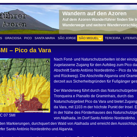
Wandern auf den Azoren
Auf dem Azoren-Wanderführer finden Sie Inf
Wanderwege und weitere Wandervorschläge 
ES
GRACIOSA
PICO
SANTA MARIA
SÃO JORGE
SÃO MIGUEL
TERCEIRA
LITERAT
MI – Pico da Vara
Nach Forst- und Naturschutzarbeiten ist der einzi
zugelassene Zugang für den Aufstieg zum Pico da
Abschnitt Santo António Nordestinho – Pico da Va
und Rückweg). Die Abschnitte Algarvia und Grami
derzeit aus Sicherheitsgründen für Fußgänger ges
Der Wanderweg führt durch das Naturschutzgebie
Tronqueira e Planalto de Graminhais, durch das
Naturschutzgebiet Pico da Vara und bietet Zugan
da Vara, mit 1103 m der höchste Punkt der Insel. E
in der Nähe des Försterhauses des Naturschutzge
C 07 SMI
von Atalhada, im Dorf Santo António Nordestinho.
den Markierungen, durchquert den Wald von Atalhada und erreicht den Aussichtspu
örfer Santo António Nordestinho und Algarvia.