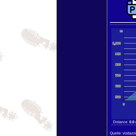
10000 km
5000 mi
m
+
−
1,000
900
800
700
600
500
0
Distance:
0.0
Quelle: visitazo