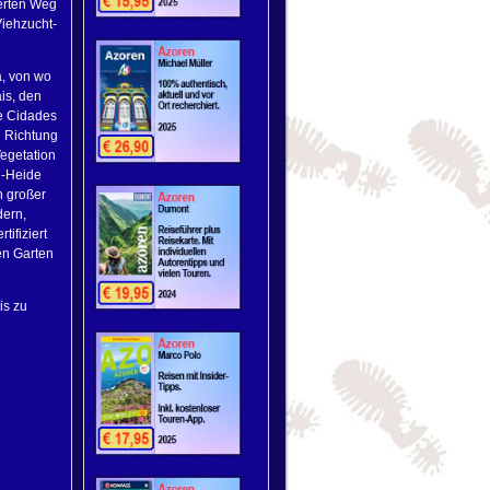
erten Weg
Viehzucht-
a, von wo
is, den
e Cidades
n Richtung
egetation
n-Heide
n großer
dern,
ifiziert
en Garten
is zu