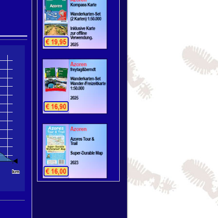
ommunity
km